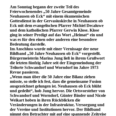
Am Sonntag begann der zweite Teil des
Feierwochenendes „50 Jahre Gesamtgemeinde
Neuhausen ob Eck“ mit einem ökumenischen
Gottesdienst in der Gervasiuskirche in Neuhausen ob
Eck mit dem evangelischen Pfarrer Michiel Decaluwe
und dem katholischen Pfarrer Gerwin Klose. Klose
ging in seiner Predigt auf das Wort „Heimat“ ein und
was es für den einen oder anderen eine besondere
Bedeutung darstelle.
Im Anschluss wurde mit einer Vernissage der neue
Bildband „50 Jahre Neuhausen ob Eck“ vorgestellt.
Bürgermeisterin Marina Jung ließ in ihrem Grußwort
die letzten fünfzig Jahre seit der Eingemeindung der
Teilorte Schwandorf und Worndorf im Jahre 1973
Revue passieren.
„Wenn man über die 50 Jahre eine Bilanz ziehen
müsste, so stelle ich fest, dass die gemeinsame Fusion
ausgezeichnet gelungen ist. Neuhausen ob Eck blüht
und gedeiht“, hob Jung hervor. Die Ortsvorsteher von
Schwandorf und Worndorf, Günter Binder und Nicole
Weikart hoben in ihren Rückblicken die
Veränderungen in der Infrastruktur, Versorgung und
der Vereine und Institutionen hervor. Der Bildband
nimmt den Betrachter mit auf eine spannende Zeitreise